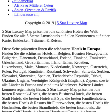
- Südamerika
- Afrika & Mittlerer Osten
- Asien, Ozeanien & Pazifik
- Länderauswahl
Copyright © 2019 |
5 Star Luxury Map
5 Star Luxury Map präsentiert die schönsten Hotels der Welt.
Finden Sie alle 5 Sterne Luxushotels auf allen Kontinenten auf einer
Karte. Entdecken, Träumen & Reisen.
Diese Seite präsentiert Ihnen
die schönsten Hotels in Europa
.
Finden Sie die schönsten Hotels in Belgien, Bosnien-Herzegowina,
Bulgarien, Dänemark, Deutschland, Estland, Finnland, Frankreich,
Griechenland, Großbritannien, Irland, Italien, Kroatien,
Luxembourg, Malta, Monaco, Niederlande, Norwegen, Österreich,
Polen, Portugal, Rumänien, Russland, Schweden, Schweiz, Serbien,
Slowakei, Slowenien, Spanien, Tschechische Republik, Türkei,
Ukraine, Ungarn, Vereinigtes Königreich (England), Zypern, sowie
alle Länder in Europa und rund ums Mittelmeer. Weitere Länder
kommen regelmässig hinzu. 5 Star Luxury Map präsentiert die
besten Romantik-Hotels, die besten Business-Hotels, die besten
Stadt Hotels, die besten Hotels mit Spa, die besten Familienhotels,
die besten Hotels & Resorts für Flitterwochen, die besten Hotels für
Hochzeiten, die besten Strandhotels, die besten Inselhotels, die
besten Golf Hotels, die besten Hotels mit Casino, die besten