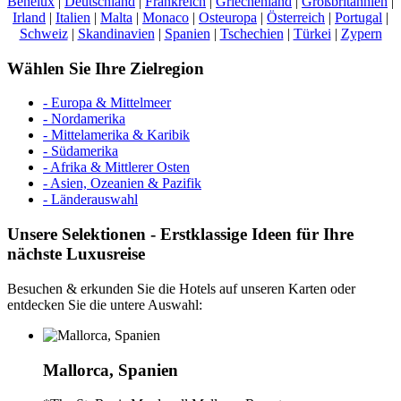
Benelux
|
Deutschland
|
Frankreich
|
Griechenland
|
Großbritannien
|
Irland
|
Italien
|
Malta
|
Monaco
|
Osteuropa
|
Österreich
|
Portugal
|
Schweiz
|
Skandinavien
|
Spanien
|
Tschechien
|
Türkei
|
Zypern
Wählen Sie Ihre Zielregion
- Europa & Mittelmeer
- Nordamerika
- Mittelamerika & Karibik
- Südamerika
- Afrika & Mittlerer Osten
- Asien, Ozeanien & Pazifik
- Länderauswahl
Unsere Selektionen - Erstklassige Ideen für Ihre
nächste Luxusreise
Besuchen & erkunden Sie die Hotels auf unseren Karten oder
entdecken Sie die untere Auswahl:
Mallorca, Spanien