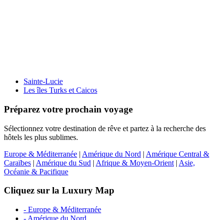
Sainte-Lucie
Les îles Turks et Caicos
Préparez votre prochain voyage
Sélectionnez votre destination de rêve et partez à la recherche des
hôtels les plus sublimes.
Europe & Méditerranée
|
Amérique du Nord
|
Amérique Central &
Caraïbes
|
Amérique du Sud
|
Afrique & Moyen-Orient
|
Asie,
Océanie & Pacifique
Cliquez sur la Luxury Map
- Europe & Méditerranée
- Amérique du Nord