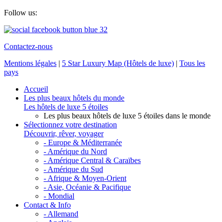
Follow us:
Contactez-nous
Mentions légales
|
5 Star Luxury Map (Hôtels de luxe)
|
Tous les
pays
Accueil
Les plus beaux hôtels du monde
Les hôtels de luxe 5 étoiles
Les plus beaux hôtels de luxe 5 étoiles dans le monde
Sélectionnez votre destination
Découvrir, rêver, voyager
- Europe & Méditerranée
- Amérique du Nord
- Amérique Central & Caraïbes
- Amérique du Sud
- Afrique & Moyen-Orient
- Asie, Océanie & Pacifique
- Mondial
Contact & Info
- Allemand