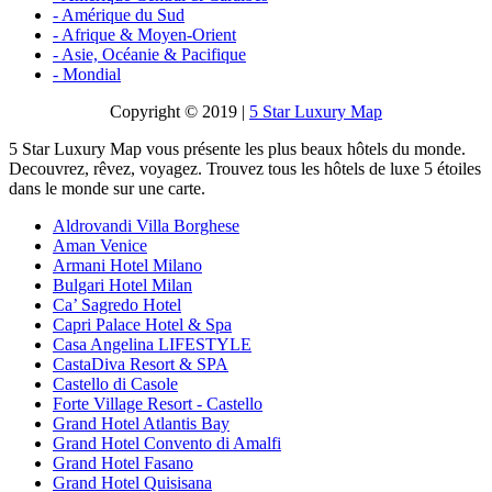
- Amérique du Sud
- Afrique & Moyen-Orient
- Asie, Océanie & Pacifique
- Mondial
Copyright © 2019 |
5 Star Luxury Map
5 Star Luxury Map vous présente les plus beaux hôtels du monde.
Decouvrez, rêvez, voyagez. Trouvez tous les hôtels de luxe 5 étoiles
dans le monde sur une carte.
Aldrovandi Villa Borghese
Aman Venice
Armani Hotel Milano
Bulgari Hotel Milan
Ca’ Sagredo Hotel
Capri Palace Hotel & Spa
Casa Angelina LIFESTYLE
CastaDiva Resort & SPA
Castello di Casole
Forte Village Resort - Castello
Grand Hotel Atlantis Bay
Grand Hotel Convento di Amalfi
Grand Hotel Fasano
Grand Hotel Quisisana