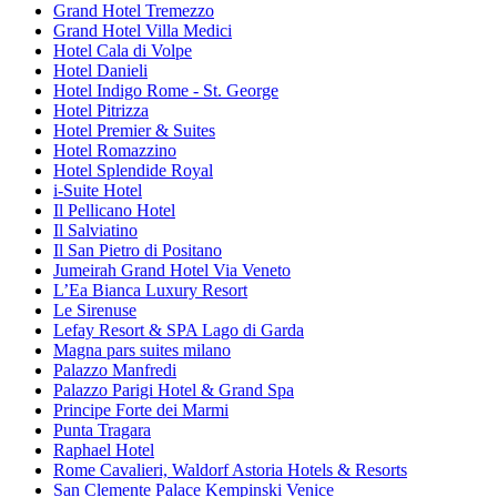
Grand Hotel Tremezzo
Grand Hotel Villa Medici
Hotel Cala di Volpe
Hotel Danieli
Hotel Indigo Rome - St. George
Hotel Pitrizza
Hotel Premier & Suites
Hotel Romazzino
Hotel Splendide Royal
i-Suite Hotel
Il Pellicano Hotel
Il Salviatino
Il San Pietro di Positano
Jumeirah Grand Hotel Via Veneto
L’Ea Bianca Luxury Resort
Le Sirenuse
Lefay Resort & SPA Lago di Garda
Magna pars suites milano
Palazzo Manfredi
Palazzo Parigi Hotel & Grand Spa
Principe Forte dei Marmi
Punta Tragara
Raphael Hotel
Rome Cavalieri, Waldorf Astoria Hotels & Resorts
San Clemente Palace Kempinski Venice